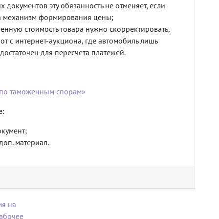
 документов эту обязанность не отменяет, если
 а механизм формирования цены;
ленную стоимость товара нужно скорректировать,
т с интернет-аукциона, где автомобиль лишь
едостаточен для пересчета платежей.
 по таможенным спорам»
е:
окумент;
доп. материал.
мя на
абочее