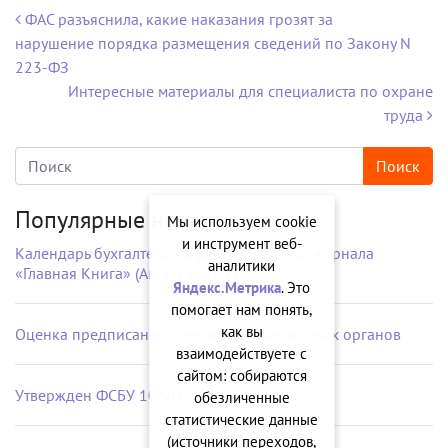
Навигация по записям
ФАС разъяснила, какие наказания грозят за
нарушение порядка размещения сведений по Закону N
223-ФЗ
Интересные материалы для специалиста по охране
труда
Популярные новости
Мы используем cookie
и инструмент веб-
Календарь бухгалтера на рабочий стол от журнала
аналитики
«Главная Книга» (Август 2026 г.)
Яндекс.Метрика
. Это
помогает нам понять,
как вы
Оценка предписаний контрольно-надзорных органов
взаимодействуете с
сайтом: собираются
Утвержден ФСБУ 10/2026 «Расходы»
обезличенные
статистические данные
(источники переходов,