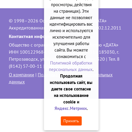
просмотры, действия
на страницах). Эти
данные не позволяют
© 1998–2026 Официальный сайт ООО «ДАТА»
идентифицировать вас
Аккредитованная IT-компания, № 1840 от 02.12.2011
лично и используются
Контактная информация:
исключительно для
улучшения работы
Общество с ограниченной ответственностью «ДАТА»
сайта. Вы можете
ИНН 1001229684, ОГРН 1101001001551 | 185030, г.
ознакомиться с
Петрозаводск, ул. Володарского, 40, офис 320 | Тел. 8
Политикой обработки
(8142) 57-00-11 |
data@onego.ru
персональных данных
.
О компании
|
Политика обработки персональных
Продолжая
данных
использовать сайт, вы
даете свое согласие
на использование
cookie и
Яндекс.Метрики
.
Принять