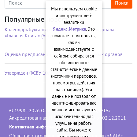
Мы используем cookie
и инструмент веб-
Популярные новости
аналитики
Яндекс.Метрика
. Это
Календарь бухгалтера на рабочий стол от журнала
«Главная Книга» (Август 2026 г.)
помогает нам понять,
как вы
взаимодействуете с
Оценка предписаний контрольно-надзорных органов
сайтом: собираются
обезличенные
статистические данные
Утвержден ФСБУ 10/2026 «Расходы»
(источники переходов,
просмотры, действия
на страницах). Эти
данные не позволяют
идентифицировать вас
лично и используются
© 1998–2026 Официальный сайт ООО «ДАТА»
исключительно для
Аккредитованная IT-компания, № 1840 от 02.12.2011
улучшения работы
Контактная информация:
сайта. Вы можете
Общество с ограниченной ответственностью «ДАТА»
ознакомиться с