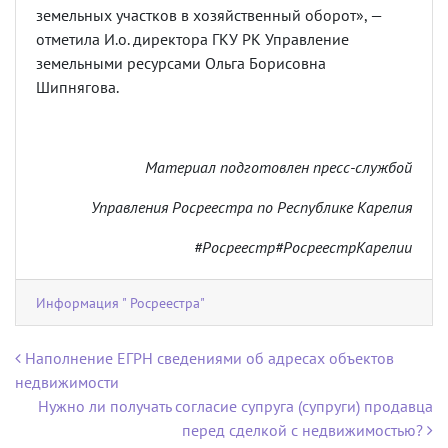
земельных участков в хозяйственный оборот», —
отметила И.о. директора ГКУ РК Управление
земельными ресурсами Ольга Борисовна
Шипнягова.
Материал подготовлен пресс-службой
Управления Росреестра по Республике Карелия
#Росреестр#РосреестрКарелии
Информация " Росреестра"
Навигация по записям
Наполнение ЕГРН сведениями об адресах объектов
недвижимости
Нужно ли получать согласие супруга (супруги) продавца
перед сделкой с недвижимостью?