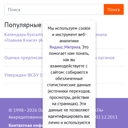
Популярные новости
Мы используем cookie
Календарь бухгалтера на рабочий стол от журнала
и инструмент веб-
«Главная Книга» (Август 2026 г.)
аналитики
Яндекс.Метрика
. Это
помогает нам понять,
Оценка предписаний контрольно-надзорных органов
как вы
взаимодействуете с
сайтом: собираются
Утвержден ФСБУ 10/2026 «Расходы»
обезличенные
статистические данные
(источники переходов,
просмотры, действия
на страницах). Эти
данные не позволяют
© 1998–2026 Официальный сайт ООО «ДАТА»
идентифицировать вас
Аккредитованная IT-компания, № 1840 от 02.12.2011
лично и используются
Контактная информация: