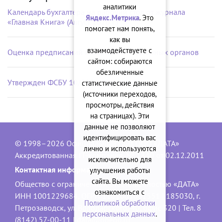
аналитики
Календарь бухгалтера на рабочий стол от журнала
Яндекс.Метрика
. Это
«Главная Книга» (Август 2026 г.)
помогает нам понять,
как вы
взаимодействуете с
Оценка предписаний контрольно-надзорных органов
сайтом: собираются
обезличенные
Утвержден ФСБУ 10/2026 «Расходы»
статистические данные
(источники переходов,
просмотры, действия
на страницах). Эти
данные не позволяют
идентифицировать вас
© 1998–2026 Официальный сайт ООО «ДАТА»
лично и используются
Аккредитованная IT-компания, № 1840 от 02.12.2011
исключительно для
Контактная информация:
улучшения работы
сайта. Вы можете
Общество с ограниченной ответственностью «ДАТА»
ознакомиться с
ИНН 1001229684, ОГРН 1101001001551 | 185030, г.
Политикой обработки
Петрозаводск, ул. Володарского, 40, офис 320 | Тел. 8
персональных данных
.
(8142) 57-00-11 |
data@onego.ru