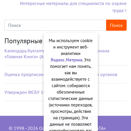
Интересные материалы для специалиста по охране
труда
Популярные новости
Мы используем cookie
и инструмент веб-
Календарь бухгалтера на рабочий стол от журнала
аналитики
«Главная Книга» (Август 2026 г.)
Яндекс.Метрика
. Это
помогает нам понять,
как вы
Оценка предписаний контрольно-надзорных органов
взаимодействуете с
сайтом: собираются
обезличенные
Утвержден ФСБУ 10/2026 «Расходы»
статистические данные
(источники переходов,
просмотры, действия
на страницах). Эти
данные не позволяют
© 1998–2026 Официальный сайт ООО «ДАТА»
идентифицировать вас