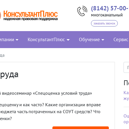
(8142) 57-00
многоканальный
заказать звонок
мпании
КонсультантПлюс
Обучение
Сервис
уда
труда
П
Ка
й видеосеминар «Спецоценка условий труда»
жу
ецоценку и как часто? Какие организации вправе
 бюджета часть потраченных на СОУТ средств? Что
Оц
ценки?
ор