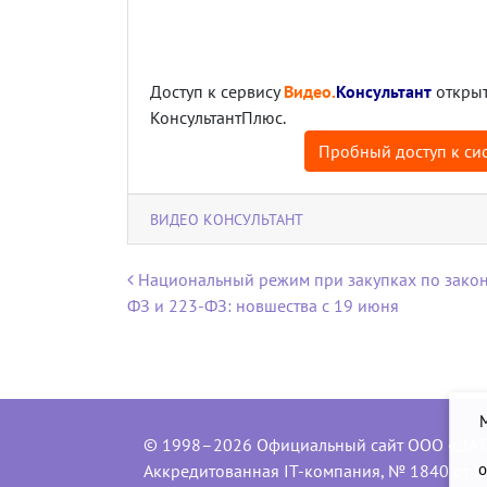
Доступ к сервису
Видео.
Консультант
открыт
КонсультантПлюс.
Пробный доступ к сис
ВИДЕО КОНСУЛЬТАНТ
Навигация по записям
Национальный режим при закупках по закон
ФЗ и 223-ФЗ: новшества с 19 июня
© 1998–2026 Официальный сайт ООО «ДАТ
о
Аккредитованная IT-компания, № 1840 от 0