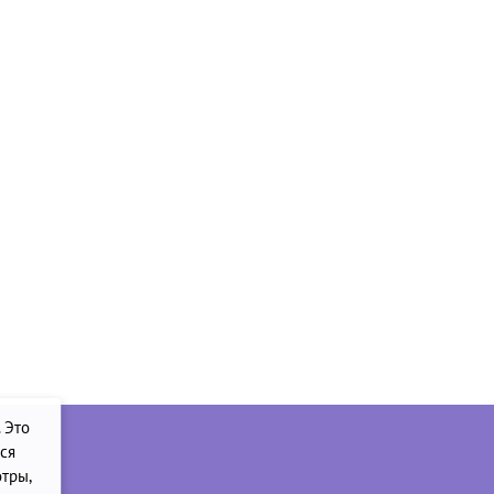
. Это
ся
тры,