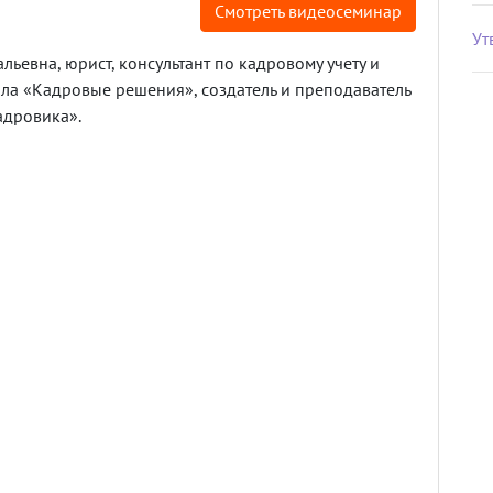
Смотреть видеосеминар
Ут
ьевна, юрист, консультант по кадровому учету и
ла «Кадровые решения», создатель и преподаватель
адровика».