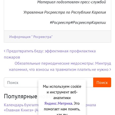
Материал подготовлен пресс-службой
Управления Росреестра по Республике Карелия
#Росреестр#РосреестрКарелии
Информация " Росреестра"
Навигация по записям
Предотвратить беду: эффективная профилактика
пожаров
Обязательные периодические медосмотры: Минтруд
напомнил, что взносы на травматизм платить не нужно
Мы используем cookie
и инструмент веб-
Популярные новости
аналитики
Яндекс.Метрика
. Это
Календарь бухгалтера на рабочий стол от журнала
помогает нам понять,
«Главная Книга» (Август 2026 г.)
как вы