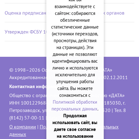
взаимодействуете с
Оценка предписаний контрольно-надзорных органов
сайтом: собираются
обезличенные
статистические данные
Утвержден ФСБУ 10/2026 «Расходы»
(источники переходов,
просмотры, действия
на страницах). Эти
данные не позволяют
идентифицировать вас
лично и используются
© 1998–2026 Официальный сайт ООО «ДАТА»
исключительно для
Аккредитованная IT-компания, № 1840 от 02.12.2011
улучшения работы
Контактная информация:
сайта. Вы можете
ознакомиться с
Общество с ограниченной ответственностью «ДАТА»
Политикой обработки
ИНН 1001229684, ОГРН 1101001001551 | 185030, г.
персональных данных
.
Петрозаводск, ул. Володарского, 40, офис 320 | Тел. 8
Продолжая
(8142) 57-00-11 |
data@onego.ru
использовать сайт, вы
О компании
|
Политика обработки персональных
даете свое согласие
данных
на использование