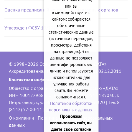
как вы
Оценка предписаний контрольно-надзорных органов
взаимодействуете с
сайтом: собираются
обезличенные
Утвержден ФСБУ 10/2026 «Расходы»
статистические данные
(источники переходов,
просмотры, действия
на страницах). Эти
данные не позволяют
© 1998–2026 Официальный сайт ООО «ДАТА»
идентифицировать вас
лично и используются
Аккредитованная IT-компания, № 1840 от 02.12.2011
исключительно для
Контактная информация:
улучшения работы
Общество с ограниченной ответственностью «ДАТА»
сайта. Вы можете
ИНН 1001229684, ОГРН 1101001001551 | 185030, г.
ознакомиться с
Петрозаводск, ул. Володарского, 40, офис 320 | Тел. 8
Политикой обработки
(8142) 57-00-11 |
data@onego.ru
персональных данных
.
Продолжая
О компании
|
Политика обработки персональных
использовать сайт, вы
данных
даете свое согласие