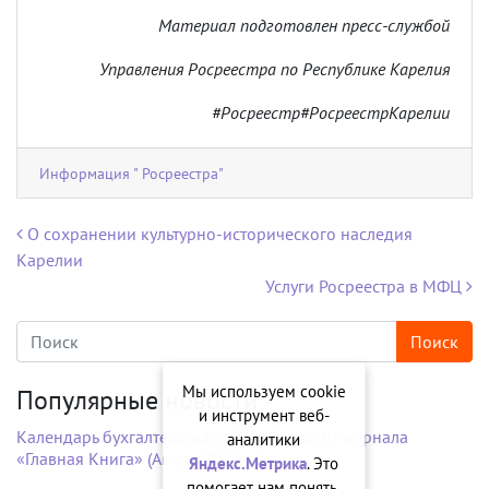
Материал подготовлен пресс-службой
Управления Росреестра по Республике Карелия
#Росреестр#РосреестрКарелии
Информация " Росреестра"
Навигация по записям
О сохранении культурно-исторического наследия
Карелии
Услуги Росреестра в МФЦ
Мы используем cookie
Популярные новости
и инструмент веб-
Календарь бухгалтера на рабочий стол от журнала
аналитики
«Главная Книга» (Август 2026 г.)
Яндекс.Метрика
. Это
помогает нам понять,