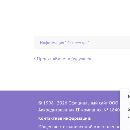
Информация " Росреестра"
Навигация по записям
Проект «Билет в будущее»
© 1998–2026 Официальный сайт ООО «ДАТ
о
Аккредитованная IT-компания, № 1840 от 0
Контактная информация:
Общество с ограниченной ответственность