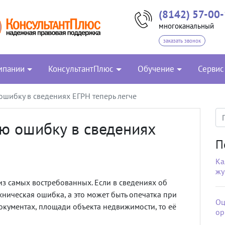
(8142) 57-00
многоканальный
заказать звонок
мпании
КонсультантПлюс
Обучение
Сервис
ошибку в сведениях ЕГРН теперь легче
ю ошибку в сведениях
П
Ка
жу
з самых востребованных. Если в сведениях об
хническая ошибка, а это может быть опечатка при
Оц
окументах, площади объекта недвижимости, то её
ор