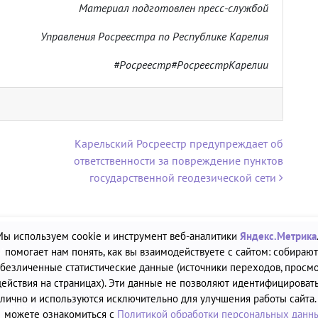
Материал подготовлен пресс-службой
Управления Росреестра по Республике Карелия
#Росреестр#РосреестрКарелии
Карельский Росреестр предупреждает об
ответственности за повреждение пунктов
государственной геодезической сети
Мы используем cookie и инструмент веб-аналитики
Яндекс.Метрика
А»
помогает нам понять, как вы взаимодействуете с сайтом: собирают
безличенные статистические данные (источники переходов, просмо
2.12.2011
действия на страницах). Эти данные не позволяют идентифицировать
лично и используются исключительно для улучшения работы сайта.
ю «ДАТА»
можете ознакомиться с
Политикой обработки персональных данн