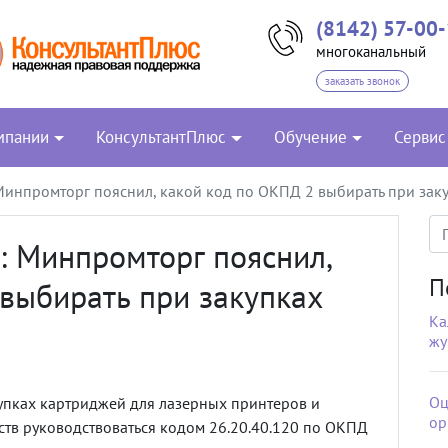
(8142) 57-00
многоканальный
заказать звонок
мпании
КонсультантПлюс
Обучение
Сервис
инпромторг пояснил, какой код по ОКПД 2 выбирать при зак
 Минпромторг пояснил,
П
выбирать при закупках
Ка
жу
Оц
купках картриджей для лазерных принтеров и
ор
тв руководствоваться кодом 26.20.40.120 по ОКПД