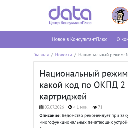
Новое в КонсультантПлюс
О ко
Главная
Новости
Национальный режим: М
Национальный режим:
какой код по ОКПД 2 
картриджей
03.07.2026
< 1 мин.
71
Описание
: Ведомство рекомендует при за
многофункциональных печатающих устройс