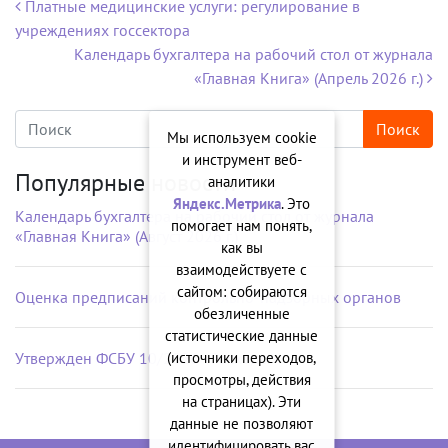
Навигация по записям
Платные медицинские услуги: регулирование в
учреждениях госсектора
Календарь бухгалтера на рабочий стол от журнала
«Главная Книга» (Апрель 2026 г.)
Мы используем cookie
и инструмент веб-
Популярные новости
аналитики
Яндекс.Метрика
. Это
Календарь бухгалтера на рабочий стол от журнала
помогает нам понять,
«Главная Книга» (Август 2026 г.)
как вы
взаимодействуете с
сайтом: собираются
Оценка предписаний контрольно-надзорных органов
обезличенные
статистические данные
Утвержден ФСБУ 10/2026 «Расходы»
(источники переходов,
просмотры, действия
на страницах). Эти
данные не позволяют
идентифицировать вас