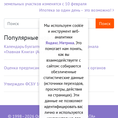
земельных участков изменятся с 10 февраля
Ипотека за один день – это возможно!
Мы используем cookie
и инструмент веб-
Популярные новости
аналитики
Яндекс.Метрика
. Это
Календарь бухгалтера на рабочий стол от журнала
помогает нам понять,
«Главная Книга» (Август 2026 г.)
как вы
взаимодействуете с
сайтом: собираются
Оценка предписаний контрольно-надзорных органов
обезличенные
статистические данные
(источники переходов,
Утвержден ФСБУ 10/2026 «Расходы»
просмотры, действия
на страницах). Эти
данные не позволяют
идентифицировать вас
лично и используются
© 1998–2026 Официальный сайт ООО «ДАТА»