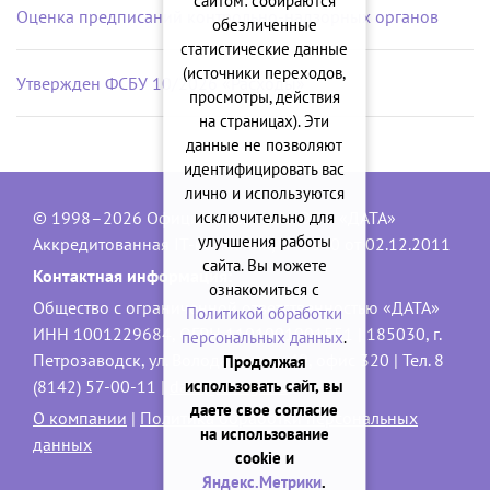
сайтом: собираются
Оценка предписаний контрольно-надзорных органов
обезличенные
статистические данные
(источники переходов,
Утвержден ФСБУ 10/2026 «Расходы»
просмотры, действия
на страницах). Эти
данные не позволяют
идентифицировать вас
лично и используются
исключительно для
© 1998–2026 Официальный сайт ООО «ДАТА»
улучшения работы
Аккредитованная IT-компания, № 1840 от 02.12.2011
сайта. Вы можете
Контактная информация:
ознакомиться с
Общество с ограниченной ответственностью «ДАТА»
Политикой обработки
ИНН 1001229684, ОГРН 1101001001551 | 185030, г.
персональных данных
.
Петрозаводск, ул. Володарского, 40, офис 320 | Тел. 8
Продолжая
использовать сайт, вы
(8142) 57-00-11 |
data@onego.ru
даете свое согласие
О компании
|
Политика обработки персональных
на использование
данных
cookie и
Яндекс.Метрики
.