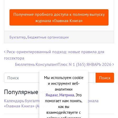
Получение пробного доступа к полному выпуску
журнала «Главная Книга»
Бухгалтер
,
Бюджетные организации
Навигация по записям
Риск-ориентированный подход: новые правила для
госсектора
Бюллетень КонсультантПлюс N 1 (365) ЯНВАРЬ 2026
Мы используем cookie
и инструмент веб-
аналитики
Популярные новости
Яндекс.Метрика
. Это
Календарь бухгалтера на рабочий стол от журнала
помогает нам понять,
«Главная Книга» (Август 2026 г.)
как вы
взаимодействуете с