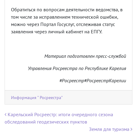
Обратиться по вопросам деятельности ведомства, в
том числе за исправлением технической ошибки,
можно через Портал Госуслуг, отслеживая статус
заявления через личный кабинет на ЕПГУ.
Материал подготовлен пресс-службой
Управления Росреестра по Республике Карелия
#Росреестр#РосреестрКарелии
Информация " Росреестра"
Навигация по записям
Карельский Росреестр: итоги очередного сезона
обследований геодезических пунктов
Земля для туризма