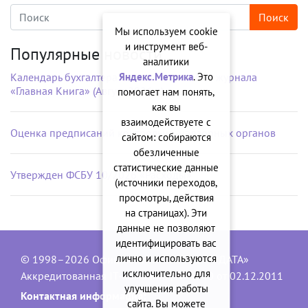
Мы используем cookie
и инструмент веб-
Популярные новости
аналитики
Яндекс.Метрика
. Это
Календарь бухгалтера на рабочий стол от журнала
«Главная Книга» (Август 2026 г.)
помогает нам понять,
как вы
взаимодействуете с
Оценка предписаний контрольно-надзорных органов
сайтом: собираются
обезличенные
статистические данные
Утвержден ФСБУ 10/2026 «Расходы»
(источники переходов,
просмотры, действия
на страницах). Эти
данные не позволяют
идентифицировать вас
лично и используются
© 1998–2026 Официальный сайт ООО «ДАТА»
исключительно для
Аккредитованная IT-компания, № 1840 от 02.12.2011
улучшения работы
Контактная информация:
сайта. Вы можете