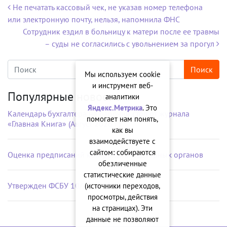
Навигация по записям
Не печатать кассовый чек, не указав номер телефона
или электронную почту, нельзя, напомнила ФНС
Сотрудник ездил в больницу к матери после ее травмы
– суды не согласились с увольнением за прогул
Мы используем cookie
и инструмент веб-
Популярные новости
аналитики
Яндекс.Метрика
. Это
Календарь бухгалтера на рабочий стол от журнала
помогает нам понять,
«Главная Книга» (Август 2026 г.)
как вы
взаимодействуете с
сайтом: собираются
Оценка предписаний контрольно-надзорных органов
обезличенные
статистические данные
Утвержден ФСБУ 10/2026 «Расходы»
(источники переходов,
просмотры, действия
на страницах). Эти
данные не позволяют