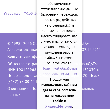
обезличенные
статистические данные
Утвержден ФСБУ 10/2026 «Расходы»
(источники переходов,
просмотры, действия
на страницах). Эти
данные не позволяют
идентифицировать вас
лично и используются
© 1998–2026 Официальный сайт ООО «ДАТА»
исключительно для
Аккредитованная IT-компания, № 1840 от 02.12.2011
улучшения работы
Контактная информация:
сайта. Вы можете
ознакомиться с
Общество с ограниченной ответственностью «ДАТА»
Политикой обработки
ИНН 1001229684, ОГРН 1101001001551 | 185030, г.
персональных данных
.
Петрозаводск, ул. Володарского, 40, офис 320 | Тел. 8
Продолжая
(8142) 57-00-11 |
data@onego.ru
использовать сайт, вы
О компании
|
Политика обработки персональных
даете свое согласие
данных
на использование
cookie и
Яндекс.Метрики
.