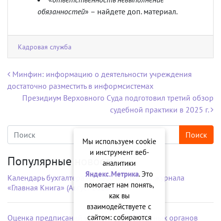
обязанностей
» – найдете доп. материал.
Кадровая служба
Навигация по записям
Минфин: информацию о деятельности учреждения
достаточно разместить в информсистемах
Президиум Верховного Суда подготовил третий обзор
судебной практики в 2025 г.
Мы используем cookie
и инструмент веб-
Популярные новости
аналитики
Яндекс.Метрика
. Это
Календарь бухгалтера на рабочий стол от журнала
помогает нам понять,
«Главная Книга» (Август 2026 г.)
как вы
взаимодействуете с
сайтом: собираются
Оценка предписаний контрольно-надзорных органов