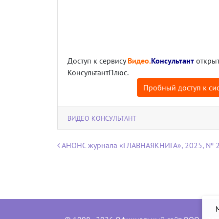
Доступ к сервису
Видео.
Консультант
открыт
КонсультантПлюс.
Пробный доступ к сис
ВИДЕО КОНСУЛЬТАНТ
Навигация по записям
АНОНС журнала «ГЛАВНАЯКНИГА», 2025, № 