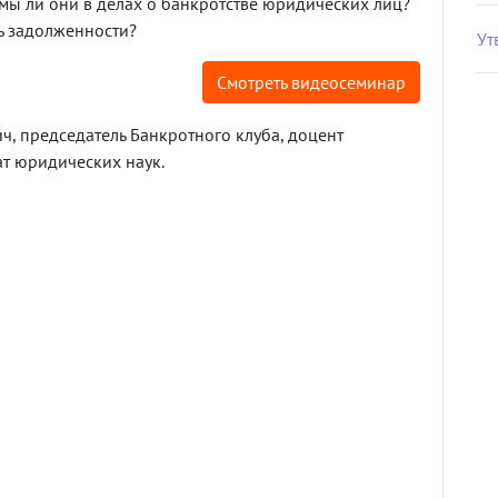
мы ли они в делах о банкротстве юридических лиц?
ь задолженности?
Ут
Смотреть видеосеминар
, председатель Банкротного клуба, доцент
ат юридических наук.