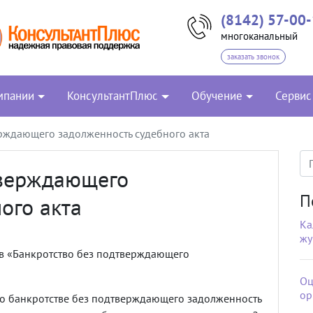
(8142) 57-00
многоканальный
заказать звонок
мпании
КонсультантПлюс
Обучение
Сервис
рждающего задолженность судебного акта
тверждающего
П
ого акта
Ка
жу
в «Банкротство без подтверждающего
Оц
ор
 о банкротстве без подтверждающего задолженность