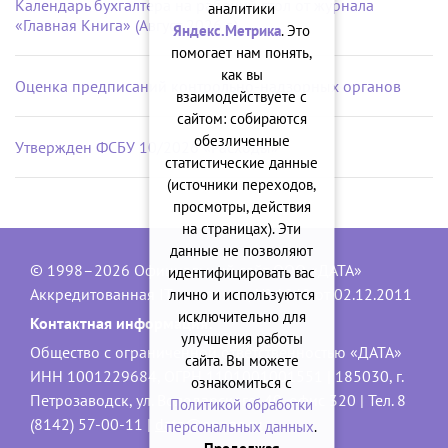
Календарь бухгалтера на рабочий стол от журнала
аналитики
«Главная Книга» (Август 2026 г.)
Яндекс.Метрика
. Это
помогает нам понять,
как вы
Оценка предписаний контрольно-надзорных органов
взаимодействуете с
сайтом: собираются
обезличенные
Утвержден ФСБУ 10/2026 «Расходы»
статистические данные
(источники переходов,
просмотры, действия
на страницах). Эти
данные не позволяют
© 1998–2026 Официальный сайт ООО «ДАТА»
идентифицировать вас
Аккредитованная IT-компания, № 1840 от 02.12.2011
лично и используются
исключительно для
Контактная информация:
улучшения работы
Общество с ограниченной ответственностью «ДАТА»
сайта. Вы можете
ИНН 1001229684, ОГРН 1101001001551 | 185030, г.
ознакомиться с
Петрозаводск, ул. Володарского, 40, офис 320 | Тел. 8
Политикой обработки
(8142) 57-00-11 |
data@onego.ru
персональных данных
.