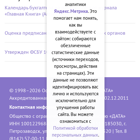
аналитики
Календарь бухгалтера на рабочий стол от журнала
Яндекс.Метрика
. Это
«Главная Книга» (Август 2026 г.)
помогает нам понять,
как вы
взаимодействуете с
Оценка предписаний контрольно-надзорных органов
сайтом: собираются
обезличенные
Утвержден ФСБУ 10/2026 «Расходы»
статистические данные
(источники переходов,
просмотры, действия
на страницах). Эти
данные не позволяют
идентифицировать вас
© 1998–2026 Официальный сайт ООО «ДАТА»
лично и используются
Аккредитованная IT-компания, № 1840 от 02.12.2011
исключительно для
Контактная информация:
улучшения работы
сайта. Вы можете
Общество с ограниченной ответственностью «ДАТА»
ознакомиться с
ИНН 1001229684, ОГРН 1101001001551 | 185030, г.
Политикой обработки
Петрозаводск, ул. Володарского, 40, офис 320 | Тел. 8
персональных данных
.
(8142) 57-00-11 |
data@onego.ru