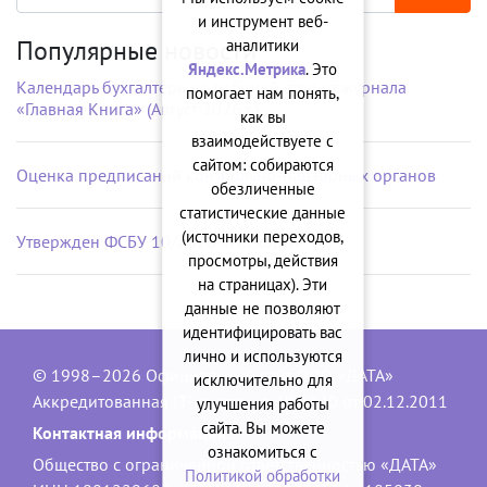
и инструмент веб-
Популярные новости
аналитики
Яндекс.Метрика
. Это
Календарь бухгалтера на рабочий стол от журнала
помогает нам понять,
«Главная Книга» (Август 2026 г.)
как вы
взаимодействуете с
сайтом: собираются
Оценка предписаний контрольно-надзорных органов
обезличенные
статистические данные
(источники переходов,
Утвержден ФСБУ 10/2026 «Расходы»
просмотры, действия
на страницах). Эти
данные не позволяют
идентифицировать вас
лично и используются
© 1998–2026 Официальный сайт ООО «ДАТА»
исключительно для
Аккредитованная IT-компания, № 1840 от 02.12.2011
улучшения работы
сайта. Вы можете
Контактная информация:
ознакомиться с
Общество с ограниченной ответственностью «ДАТА»
Политикой обработки