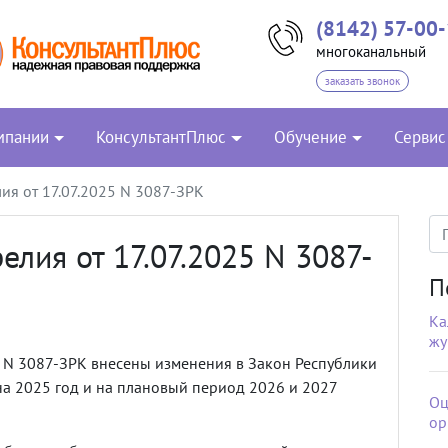
(8142) 57-00
многоканальный
заказать звонок
мпании
КонсультантПлюс
Обучение
Сервис
ия от 17.07.2025 N 3087-ЗРК
елия от 17.07.2025 N 3087-
П
Ка
жу
5 N 3087-ЗРК внесены изменения в Закон Республики
а 2025 год и на плановый период 2026 и 2027
Оц
ор