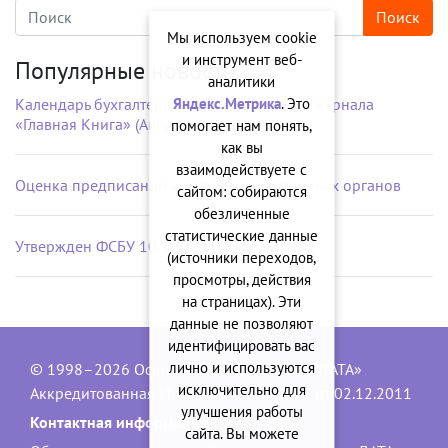
Мы используем cookie
и инструмент веб-
Популярные новости
аналитики
Яндекс.Метрика
. Это
Календарь бухгалтера на рабочий стол от журнала
«Главная Книга» (Август 2026 г.)
помогает нам понять,
как вы
взаимодействуете с
Оценка предписаний контрольно-надзорных органов
сайтом: собираются
обезличенные
статистические данные
Утвержден ФСБУ 10/2026 «Расходы»
(источники переходов,
просмотры, действия
на страницах). Эти
данные не позволяют
идентифицировать вас
лично и используются
© 1998–2026 Официальный сайт ООО «ДАТА»
исключительно для
Аккредитованная IT-компания, № 1840 от 02.12.2011
улучшения работы
Контактная информация:
сайта. Вы можете