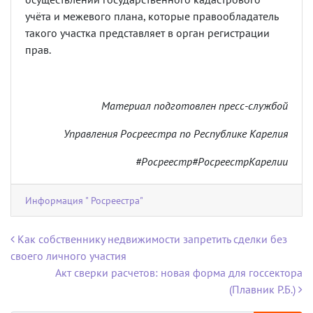
учёта и межевого плана, которые правообладатель
такого участка представляет в орган регистрации
прав.
Материал подготовлен пресс-службой
Управления Росреестра по Республике Карелия
#Росреестр#РосреестрКарелии
Информация " Росреестра"
Навигация по записям
Как собственнику недвижимости запретить сделки без
своего личного участия
Акт сверки расчетов: новая форма для госсектора
(Плавник Р.Б.)