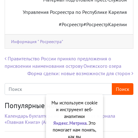
Управления Росреестра по Республике Карелия
#Росреестр#РосреестрКарелии
Информация " Росреестра"
Навигация по записям
Правительство России приняло предложения о
присвоении наименования острову Онежского озера
Форма сделки: новые возможности для сторон
Мы используем cookie
Популярные новости
и инструмент веб-
Календарь бухгалтера на рабочий стол от журнала
аналитики
«Главная Книга» (Август 2026 г.)
Яндекс.Метрика
. Это
помогает нам понять,
как вы