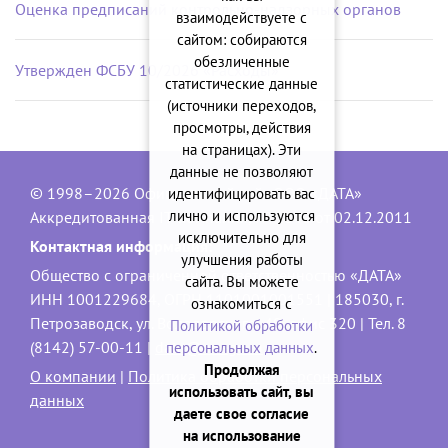
Оценка предписаний контрольно-надзорных органов
взаимодействуете с
сайтом: собираются
обезличенные
Утвержден ФСБУ 10/2026 «Расходы»
статистические данные
(источники переходов,
просмотры, действия
на страницах). Эти
данные не позволяют
© 1998–2026 Официальный сайт ООО «ДАТА»
идентифицировать вас
лично и используются
Аккредитованная IT-компания, № 1840 от 02.12.2011
исключительно для
Контактная информация:
улучшения работы
Общество с ограниченной ответственностью «ДАТА»
сайта. Вы можете
ИНН 1001229684, ОГРН 1101001001551 | 185030, г.
ознакомиться с
Петрозаводск, ул. Володарского, 40, офис 320 | Тел. 8
Политикой обработки
(8142) 57-00-11 |
data@onego.ru
персональных данных
.
Продолжая
О компании
|
Политика обработки персональных
использовать сайт, вы
данных
даете свое согласие
на использование