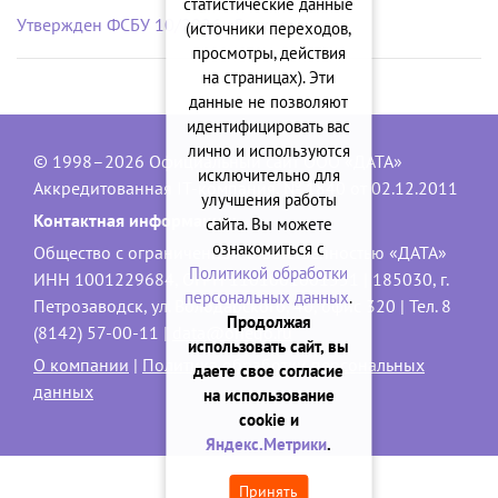
статистические данные
Утвержден ФСБУ 10/2026 «Расходы»
(источники переходов,
просмотры, действия
на страницах). Эти
данные не позволяют
идентифицировать вас
лично и используются
© 1998–2026 Официальный сайт ООО «ДАТА»
исключительно для
Аккредитованная IT-компания, № 1840 от 02.12.2011
улучшения работы
Контактная информация:
сайта. Вы можете
ознакомиться с
Общество с ограниченной ответственностью «ДАТА»
Политикой обработки
ИНН 1001229684, ОГРН 1101001001551 | 185030, г.
персональных данных
.
Петрозаводск, ул. Володарского, 40, офис 320 | Тел. 8
Продолжая
(8142) 57-00-11 |
data@onego.ru
использовать сайт, вы
О компании
|
Политика обработки персональных
даете свое согласие
данных
на использование
cookie и
Яндекс.Метрики
.
Принять