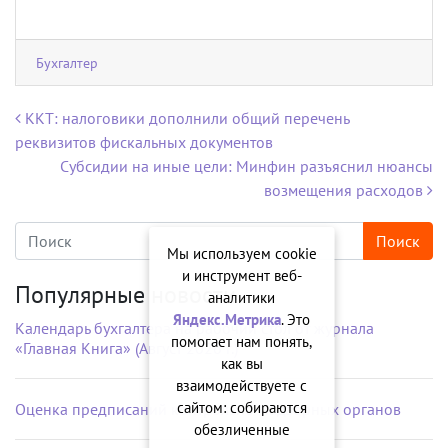
Бухгалтер
Навигация по записям
ККТ: налоговики дополнили общий перечень
реквизитов фискальных документов
Субсидии на иные цели: Минфин разъяснил нюансы
возмещения расходов
Мы используем cookie
и инструмент веб-
Популярные новости
аналитики
Яндекс.Метрика
. Это
Календарь бухгалтера на рабочий стол от журнала
помогает нам понять,
«Главная Книга» (Август 2026 г.)
как вы
взаимодействуете с
сайтом: собираются
Оценка предписаний контрольно-надзорных органов
обезличенные