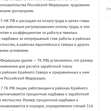
конодательства Российской Федерации, трудовыми
Ут
ивными договорами.
55 НК РФ к расходам на оплату труда в целях главы
ные районным регулированием оплаты труда, в том
нтам и коэффициентам за работу в тяжелых
е надбавки за непрерывный стаж работы в районах
тностях, в районах европейского Севера и других
кими условиями.
 Федерации (далее — ТК РФ) установлено, что размер
именения для расчета заработной платы
в районах Крайнего Севера и приравненных к ним
ом Российской Федерации.
317 ТК РФ лицам, работающим в районах Крайнего
 выплачивается процентная надбавка к заработной
и местностях. Размер процентной надбавки к
танавливаются в порядке, определяемом статьей 316