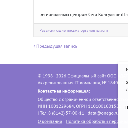
региональным центром Сети КонсультантПл
Разъясняющие письма органов власти
Навигация по записям
Предыдущая запись
© 1998–2026 Официальный сайт ООО «ДАТ
о
Аккредитованная IT-компания, № 1840 от 0
Контактная информация:
Общество с ограниченной ответственность
ИНН 1001229684, ОГРН 1101001001551 | 1850
П
| Тел. 8 (8142) 57-00-11 |
data@onego.ru
О компании
|
Политика обработки персона