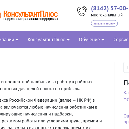
(8142) 57-00
многоканальный
заказать звонок
мпании
КонсультантПлюс
Обучение
Сервис
П
и процентной надбавки за работу в районах
тностях для целей налога на прибыль.
Ка
жу
екса Российской Федерации (далее — НК РФ) в
да включаются любые начисления работникам в
мулирующие начисления и надбавки,
Оц
 режимом работы или условиями труда, премии и
ор
я, расходы, связанные с содержанием этих