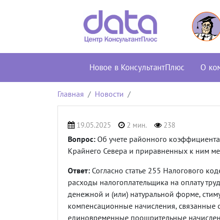
Новое в КонсультантПлюс
О ко
Главная
Новости
19.05.2025
2 мин.
238
Вопрос:
Об учете районного коэффициента 
Крайнего Севера и приравненных к ним мес
Ответ:
Согласно статье 255 Налогового код
расходы налогоплательщика на оплату тру
денежной и (или) натуральной форме, сти
компенсационные начисления, связанные с
единовременные поощрительные начислени