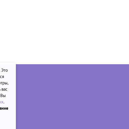
. Это
ся
тры,
 вас
 Вы
ых
.
вание