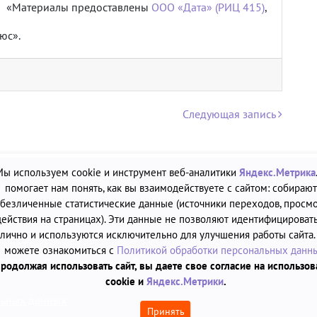
«Материалы предоставлены
ООО «Дата» (РИЦ 415)
,
юс».
Следующая запись
Мы используем cookie и инструмент веб-аналитики
Яндекс.Метрика
А»
помогает нам понять, как вы взаимодействуете с сайтом: собирают
безличенные статистические данные (источники переходов, просмо
2.12.2011
действия на страницах). Эти данные не позволяют идентифицировать
лично и используются исключительно для улучшения работы сайта.
ю «ДАТА»
можете ознакомиться с
Политикой обработки персональных данн
30, г. Петрозаводск, ул. Володарского, 40, офис 320
родолжая использовать сайт, вы даете свое согласие на использо
cookie и
Яндекс.Метрики
.
льных данных
Принять