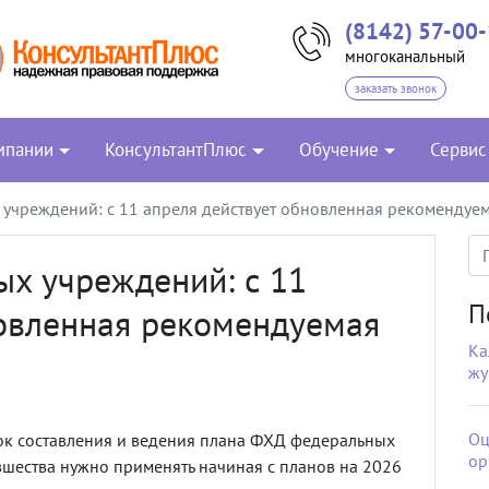
(8142) 57-00
многоканальный
заказать звонок
мпании
КонсультантПлюс
Обучение
Сервис
учреждений: с 11 апреля действует обновленная рекомендуе
х учреждений: с 11
П
новленная рекомендуемая
Ка
жу
Оц
ок составления и ведения плана ФХД федеральных
ор
шества нужно применять начиная с планов на 2026