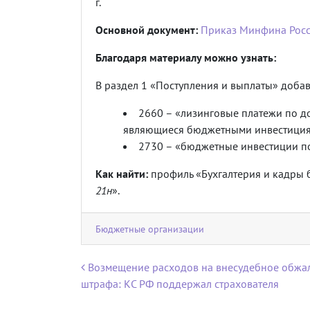
г.
Основной документ:
Приказ Минфина Росс
Благодаря материалу можно узнать:
В раздел 1 «Поступления и выплаты» добав
2660 – «лизинговые платежи по до
являющиеся бюджетными инвестиция
2730 – «бюджетные инвестиции по
Как найти:
профиль «Бухгалтерия и кадры 
21н
».
Бюджетные организации
Навигация по записям
Возмещение расходов на внесудебное обжа
штрафа: КС РФ поддержал страхователя