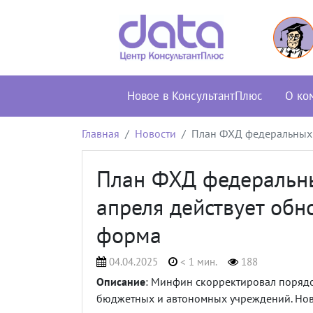
Новое в КонсультантПлюс
О ко
Главная
Новости
План ФХД федеральных 
План ФХД федеральны
апреля действует об
форма
04.04.2025
< 1 мин.
188
Описание
: Минфин скорректировал поряд
бюджетных и автономных учреждений. Нов