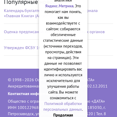
аналитики
Популярные новости
Яндекс.Метрика
. Это
Календарь бухгалтера на рабочий стол от журнала
помогает нам понять,
«Главная Книга» (Август 2026 г.)
как вы
взаимодействуете с
сайтом: собираются
Оценка предписаний контрольно-надзорных органов
обезличенные
статистические данные
(источники переходов,
Утвержден ФСБУ 10/2026 «Расходы»
просмотры, действия
на страницах). Эти
данные не позволяют
идентифицировать вас
лично и используются
© 1998–2026 Официальный сайт ООО «ДАТА»
исключительно для
Аккредитованная IT-компания, № 1840 от 02.12.2011
улучшения работы
сайта. Вы можете
Контактная информация:
ознакомиться с
Общество с ограниченной ответственностью «ДАТА»
Политикой обработки
ИНН 1001229684, ОГРН 1101001001551 | 185030, г.
персональных данных
.
Петрозаводск, ул. Володарского, 40, офис 320 | Тел. 8
Продолжая