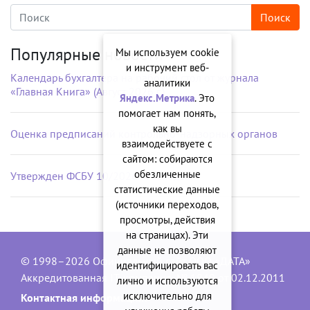
Популярные новости
Мы используем cookie
и инструмент веб-
Календарь бухгалтера на рабочий стол от журнала
аналитики
«Главная Книга» (Август 2026 г.)
Яндекс.Метрика
. Это
помогает нам понять,
как вы
Оценка предписаний контрольно-надзорных органов
взаимодействуете с
сайтом: собираются
обезличенные
Утвержден ФСБУ 10/2026 «Расходы»
статистические данные
(источники переходов,
просмотры, действия
на страницах). Эти
данные не позволяют
© 1998–2026 Официальный сайт ООО «ДАТА»
идентифицировать вас
Аккредитованная IT-компания, № 1840 от 02.12.2011
лично и используются
исключительно для
Контактная информация: