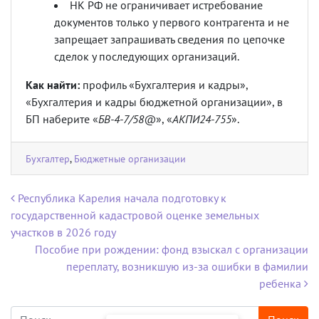
НК РФ не ограничивает истребование
документов только у первого контрагента и не
запрещает запрашивать сведения по цепочке
сделок у последующих организаций.
Как найти:
профиль «Бухгалтерия и кадры»,
«Бухгалтерия и кадры бюджетной организации», в
БП наберите «
БВ-4-7/58@
», «
АКПИ24-755
».
Бухгалтер
,
Бюджетные организации
Навигация по записям
Республика Карелия начала подготовку к
государственной кадастровой оценке земельных
участков в 2026 году
Пособие при рождении: фонд взыскал с организации
переплату, возникшую из-за ошибки в фамилии
ребенка