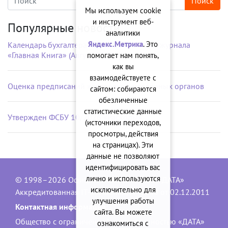
Мы используем cookie
и инструмент веб-
Популярные новости
аналитики
Яндекс.Метрика
. Это
Календарь бухгалтера на рабочий стол от журнала
«Главная Книга» (Август 2026 г.)
помогает нам понять,
как вы
взаимодействуете с
Оценка предписаний контрольно-надзорных органов
сайтом: собираются
обезличенные
статистические данные
Утвержден ФСБУ 10/2026 «Расходы»
(источники переходов,
просмотры, действия
на страницах). Эти
данные не позволяют
идентифицировать вас
лично и используются
© 1998–2026 Официальный сайт ООО «ДАТА»
исключительно для
Аккредитованная IT-компания, № 1840 от 02.12.2011
улучшения работы
Контактная информация:
сайта. Вы можете
Общество с ограниченной ответственностью «ДАТА»
ознакомиться с