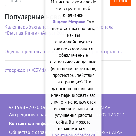
Мы используем cookie
и инструмент веб-
Популярные новости
аналитики
Яндекс.Метрика
. Это
Календарь бухгалтера на рабочий стол от журнала
помогает нам понять,
«Главная Книга» (Август 2026 г.)
как вы
взаимодействуете с
сайтом: собираются
Оценка предписаний контрольно-надзорных органов
обезличенные
статистические данные
(источники переходов,
Утвержден ФСБУ 10/2026 «Расходы»
просмотры, действия
на страницах). Эти
данные не позволяют
идентифицировать вас
лично и используются
© 1998–2026 Официальный сайт ООО «ДАТА»
исключительно для
Аккредитованная IT-компания, № 1840 от 02.12.2011
улучшения работы
сайта. Вы можете
Контактная информация:
ознакомиться с
Общество с ограниченной ответственностью «ДАТА»
Политикой обработки