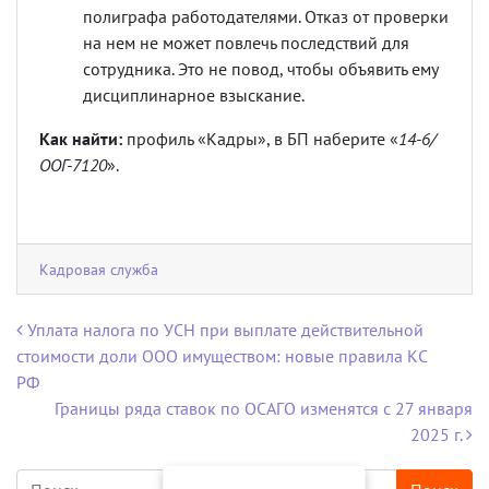
полиграфа работодателями. Отказ от проверки
на нем не может повлечь последствий для
сотрудника. Это не повод, чтобы объявить ему
дисциплинарное взыскание.
Как найти:
профиль «Кадры», в БП наберите «
14-6/
ООГ-7120
».
Кадровая служба
Навигация по записям
Уплата налога по УСН при выплате действительной
стоимости доли ООО имуществом: новые правила КС
РФ
Границы ряда ставок по ОСАГО изменятся с 27 января
2025 г.