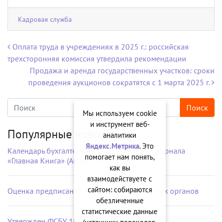
Кадровая служба
Навигация по записям
Оплата труда в учреждениях в 2025 г.: российская
трехсторонняя комиссия утвердила рекомендации
Продажа и аренда государственных участков: сроки
проведения аукционов сократятся с 1 марта 2025 г.
Мы используем cookie
и инструмент веб-
Популярные новости
аналитики
Яндекс.Метрика
. Это
Календарь бухгалтера на рабочий стол от журнала
помогает нам понять,
«Главная Книга» (Август 2026 г.)
как вы
взаимодействуете с
сайтом: собираются
Оценка предписаний контрольно-надзорных органов
обезличенные
статистические данные
Утвержден ФСБУ 10/2026 «Расходы»