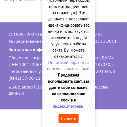
(источники переходов,
просмотры, действия
на страницах). Эти
данные не позволяют
идентифицировать вас
лично и используются
© 1998–2026 Официальный сайт ООО «ДАТА»
исключительно для
Аккредитованная IT-компания, № 1840 от 02.12.2011
улучшения работы
Контактная информация:
сайта. Вы можете
ознакомиться с
Общество с ограниченной ответственностью «ДАТА»
Политикой обработки
ИНН 1001229684, ОГРН 1101001001551 | 185030, г.
персональных данных
.
Петрозаводск, ул. Володарского, 40, офис 320 | Тел. 8
Продолжая
(8142) 57-00-11 |
data@onego.ru
использовать сайт, вы
О компании
|
Политика обработки персональных
даете свое согласие
данных
на использование
cookie и
Яндекс.Метрики
.
Принять