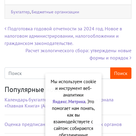
Бухгалтер
,
Бюджетные организации
Навигация по записям
Подготовка годовой отчетности за 2024 год. Новое в
налоговом администрировании, налогообложении и
гражданском законодательстве.
Расчет экологического сбора: утверждены новые
формы и порядок
Мы используем cookie
Популярные новости
и инструмент веб-
аналитики
Календарь бухгалтера на рабочий стол от журнала
Яндекс.Метрика
. Это
«Главная Книга» (Август 2026 г.)
помогает нам понять,
как вы
взаимодействуете с
Оценка предписаний контрольно-надзорных органов
сайтом: собираются
обезличенные