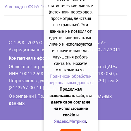
статистические данные
Утвержден ФСБУ 10/2026 «Расходы»
(источники переходов,
просмотры, действия
на страницах). Эти
данные не позволяют
идентифицировать вас
© 1998–2026 Официальный сайт ООО «ДАТА»
лично и используются
Аккредитованная IT-компания, № 1840 от 02.12.2011
исключительно для
улучшения работы
Контактная информация:
сайта. Вы можете
Общество с ограниченной ответственностью «ДАТА»
ознакомиться с
ИНН 1001229684, ОГРН 1101001001551 | 185030, г.
Политикой обработки
Петрозаводск, ул. Володарского, 40, офис 320 | Тел. 8
персональных данных
.
(8142) 57-00-11 |
data@onego.ru
Продолжая
использовать сайт, вы
О компании
|
Политика обработки персональных
даете свое согласие
данных
на использование
cookie и
Яндекс.Метрики
.