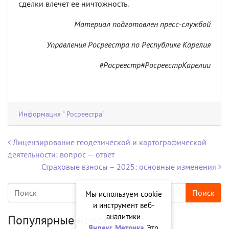
сделки влечет ее ничтожность.
Материал подготовлен пресс-службой
Управления Росреестра по Республике Карелия
#Росреестр#РосреестрКарелии
Информация " Росреестра"
Навигация по записям
Лицензирование геодезической и картографической
деятельности: вопрос — ответ
Страховые взносы – 2025: основные изменения
Мы используем cookie
и инструмент веб-
аналитики
Популярные новости
Яндекс.Метрика
. Это