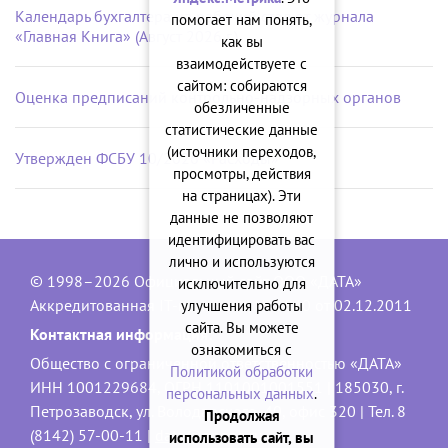
Календарь бухгалтера на рабочий стол от журнала
помогает нам понять,
«Главная Книга» (Август 2026 г.)
как вы
взаимодействуете с
сайтом: собираются
Оценка предписаний контрольно-надзорных органов
обезличенные
статистические данные
(источники переходов,
Утвержден ФСБУ 10/2026 «Расходы»
просмотры, действия
на страницах). Эти
данные не позволяют
идентифицировать вас
лично и используются
© 1998–2026 Официальный сайт ООО «ДАТА»
исключительно для
Аккредитованная IT-компания, № 1840 от 02.12.2011
улучшения работы
сайта. Вы можете
Контактная информация:
ознакомиться с
Общество с ограниченной ответственностью «ДАТА»
Политикой обработки
ИНН 1001229684, ОГРН 1101001001551 | 185030, г.
персональных данных
.
Петрозаводск, ул. Володарского, 40, офис 320 | Тел. 8
Продолжая
(8142) 57-00-11 |
data@onego.ru
использовать сайт, вы