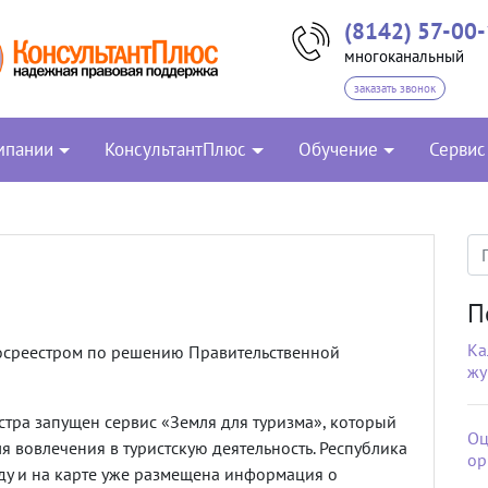
(8142) 57-00
многоканальный
заказать звонок
мпании
КонсультантПлюс
Обучение
Сервис
П
Ка
Росреестром по решению Правительственной
жу
тра запущен сервис «Земля для туризма», который
Оц
я вовлечения в туристскую деятельность. Республика
ор
ду и на карте уже размещена информация о