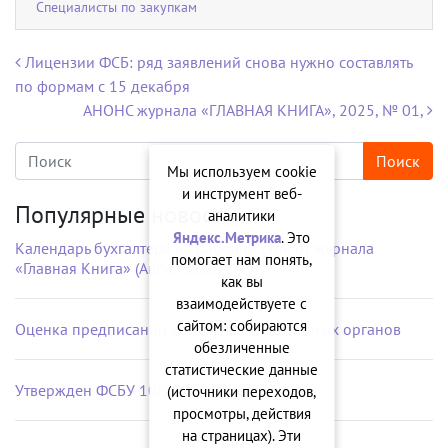
Специалисты по закупкам
Навигация по записям
Лицензии ФСБ: ряд заявлений снова нужно составлять
по формам с 15 декабря
АНОНС журнала «ГЛАВНАЯ КНИГА», 2025, № 01,
Мы используем cookie
и инструмент веб-
Популярные новости
аналитики
Яндекс.Метрика
. Это
Календарь бухгалтера на рабочий стол от журнала
помогает нам понять,
«Главная Книга» (Август 2026 г.)
как вы
взаимодействуете с
сайтом: собираются
Оценка предписаний контрольно-надзорных органов
обезличенные
статистические данные
Утвержден ФСБУ 10/2026 «Расходы»
(источники переходов,
просмотры, действия
на страницах). Эти