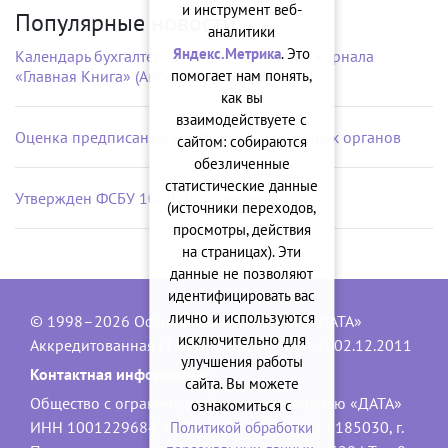
и инструмент веб-
Популярные новости
аналитики
Яндекс.Метрика
. Это
Календарь бухгалтера на рабочий стол от журнала
помогает нам понять,
«Главная Книга» (Август 2026 г.)
как вы
взаимодействуете с
Оценка предписаний контрольно-надзорных органов
сайтом: собираются
обезличенные
статистические данные
Утвержден ФСБУ 10/2026 «Расходы»
(источники переходов,
просмотры, действия
на страницах). Эти
данные не позволяют
идентифицировать вас
лично и используются
© 1998–2026 Официальный сайт ООО «ДАТА»
исключительно для
Аккредитованная IT-компания, № 1840 от 02.12.2011
улучшения работы
Контактная информация:
сайта. Вы можете
Общество с ограниченной ответственностью «ДАТА»
ознакомиться с
ИНН 1001229684, ОГРН 1101001001551 | 185030, г.
Политикой обработки