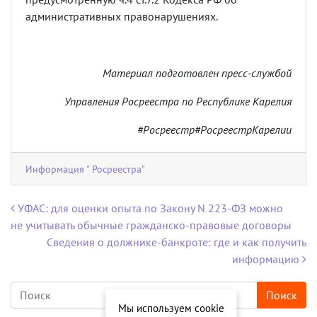
административных правонарушениях.
Материал подготовлен пресс-службой
Управления Росреестра по Республике Карелия
#Росреестр#РосреестрКарелии
Информация " Росреестра"
Навигация по записям
УФАС: для оценки опыта по Закону N 223-ФЗ можно
не учитывать обычные гражданско-правовые договоры
Сведения о должнике-банкроте: где и как получить
информацию
Мы используем cookie