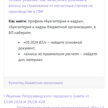
взносы на страхование от несчастных случаев на
производстве в СФР
Как найти:
профиль «Бухгалтерия и кадры»,
«Бухгалтерия и кадры бюджетной организации», в
БП наберите:
«
05.2024 832
» – найдете основной
документ;
«
взносы на травматизм расчет
» – найдете
доп. материал.
Бухгалтер
,
Бюджетные организации
Навигация по записям
Решение Петрозаводского городского Совета от
13.09.2024 N 29/28-428
Правительство повысило утилизационный сбор с 1