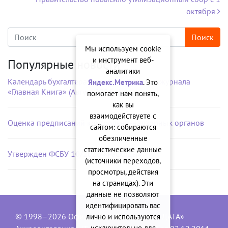
октября
Мы используем cookie
и инструмент веб-
Популярные новости
аналитики
Календарь бухгалтера на рабочий стол от журнала
Яндекс.Метрика
. Это
«Главная Книга» (Август 2026 г.)
помогает нам понять,
как вы
взаимодействуете с
Оценка предписаний контрольно-надзорных органов
сайтом: собираются
обезличенные
статистические данные
Утвержден ФСБУ 10/2026 «Расходы»
(источники переходов,
просмотры, действия
на страницах). Эти
данные не позволяют
идентифицировать вас
© 1998–2026 Официальный сайт ООО «ДАТА»
лично и используются
исключительно для