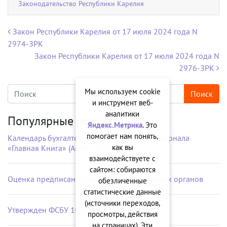
Законодательство Республики Карелия
Навигация по записям
Закон Республики Карелия от 17 июля 2024 года N
2974-ЗРК
Закон Республики Карелия от 17 июля 2024 года N
2976-ЗРК
Мы используем cookie
и инструмент веб-
аналитики
Популярные новости
Яндекс.Метрика
. Это
помогает нам понять,
Календарь бухгалтера на рабочий стол от журнала
как вы
«Главная Книга» (Август 2026 г.)
взаимодействуете с
сайтом: собираются
Оценка предписаний контрольно-надзорных органов
обезличенные
статистические данные
(источники переходов,
Утвержден ФСБУ 10/2026 «Расходы»
просмотры, действия
на страницах). Эти