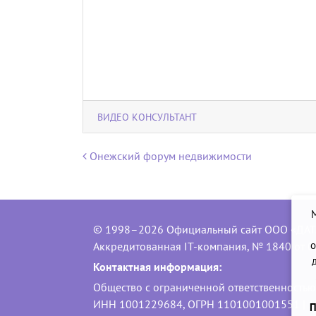
ВИДЕО КОНСУЛЬТАНТ
Навигация по записям
Онежский форум недвижимости
© 1998–2026 Официальный сайт ООО «ДАТ
о
Аккредитованная IT-компания, № 1840 от 0
Контактная информация:
Общество с ограниченной ответственность
ИНН 1001229684, ОГРН 1101001001551 | 1850
П