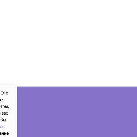
. Это
ся
тры,
 вас
 Вы
ых
.
вание