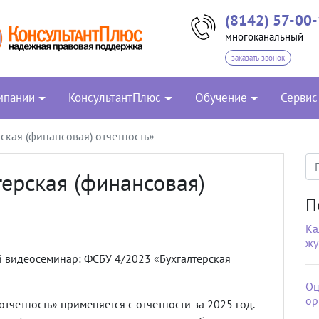
(8142) 57-00
многоканальный
заказать звонок
мпании
КонсультантПлюс
Обучение
Сервис
ская (финансовая) отчетность»
ерская (финансовая)
П
Ка
жу
й видеосеминар: ФСБУ 4/2023 «Бухгалтерская
Оц
ор
тчетность» применяется с отчетности за 2025 год.