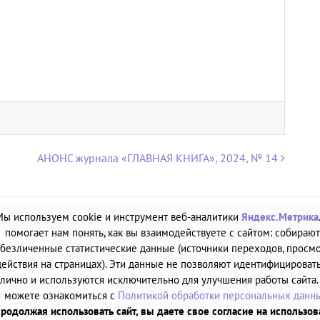
АНОНС журнала «ГЛАВНАЯ КНИГА», 2024, № 14
Мы используем cookie и инструмент веб-аналитики
Яндекс.Метрика
А»
помогает нам понять, как вы взаимодействуете с сайтом: собирают
безличенные статистические данные (источники переходов, просмо
2.12.2011
действия на страницах). Эти данные не позволяют идентифицировать
лично и используются исключительно для улучшения работы сайта.
ю «ДАТА»
можете ознакомиться с
Политикой обработки персональных данн
30, г. Петрозаводск, ул. Володарского, 40, офис 320
родолжая использовать сайт, вы даете свое согласие на использо