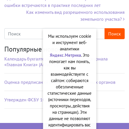
ошибки встречаются в практике последних лет
Как изменить вид разрешенного использования
земельного участка?
Мы используем cookie
и инструмент веб-
Популярные новости
аналитики
Яндекс.Метрика
. Это
Календарь бухгалтера на рабочий стол от журнала
помогает нам понять,
«Главная Книга» (Август 2026 г.)
как вы
взаимодействуете с
сайтом: собираются
Оценка предписаний контрольно-надзорных органов
обезличенные
статистические данные
Утвержден ФСБУ 10/2026 «Расходы»
(источники переходов,
просмотры, действия
на страницах). Эти
данные не позволяют
идентифицировать вас