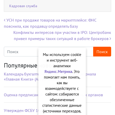
Кадровая служба
Навигация по записям
УСН при продаже товаров на маркетплейсе: ФНС
пояснила, как продавцу определять базу
Конфликты интересов при участии в IPO: Центробанк
привел примеры таких ситуаций в работе брокеров
Мы используем cookie
и инструмент веб-
Популярные новости
аналитики
Яндекс.Метрика
. Это
Календарь бухгалтера на рабочий стол от журнала
помогает нам понять,
«Главная Книга» (Август 2026 г.)
как вы
взаимодействуете с
сайтом: собираются
Оценка предписаний контрольно-надзорных органов
обезличенные
статистические данные
Утвержден ФСБУ 10/2026 «Расходы»
(источники переходов,