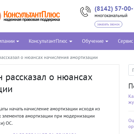
(8142) 57-00
многоканальный
заказать звонок
мпании
КонсультантПлюс
Обучение
Сервис
ассказал о нюансах начисления амортизации
 рассказал о нюансах
П
ции
Ка
жу
 даты начать начисление амортизации исходя из
х элементов амортизации при модернизации
Оц
и) ОС.
ор