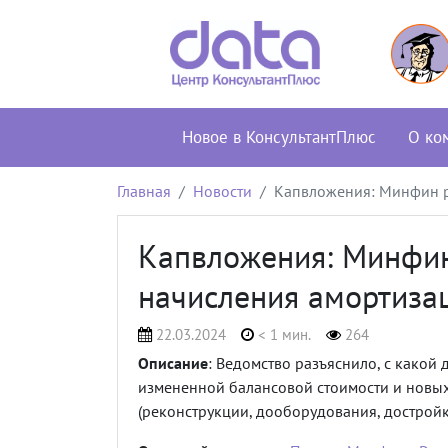
Новое в КонсультантПлюс
О ко
Главная
Новости
Капвложения: Минфин р
Капвложения: Минфин
начисления амортиза
22.03.2024
< 1 мин.
264
Описание
: Ведомство разъяснило, с какой
измененной балансовой стоимости и новы
(реконструкции, дооборудования, достройк