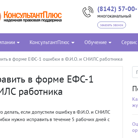
(8142) 57-00
многоканальный
заказать звонок
мпании
КонсультантПлюс
Обучение
Сервис
вить в форме ЕФС-1 ошибки в Ф.И.О. и СНИЛС работника
равить в форме ЕФС-1
П
НИЛС работника
Ка
жу
о делать, если допустили ошибку в Ф.И.О. и СНИЛС
бки нужно исправить в течение 5 рабочих дней с
Оц
ор