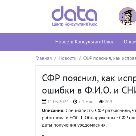
Новое в КонсультантПлюс
О ко
Главная
Новости
СФР пояснил, как испра
СФР пояснил, как исп
ошибки в Ф.И.О. и С
11.03.2024
< 1 мин.
269
Описание
: Специалисты СФР разъяснили, чт
работника в ЕФС-1. Обнаруженные СФР оши
даты получения уведомления.