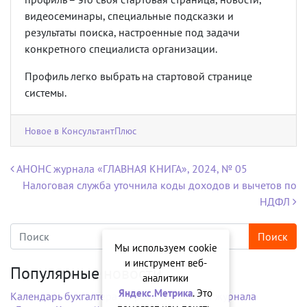
видеосеминары, специальные подсказки и
результаты поиска, настроенные под задачи
конкретного специалиста организации.
Профиль легко выбрать на стартовой странице
системы.
Новое в КонсультантПлюс
Навигация по записям
АНОНС журнала «ГЛАВНАЯ КНИГА», 2024, № 05
Налоговая служба уточнила коды доходов и вычетов по
НДФЛ
Мы используем cookie
и инструмент веб-
Популярные новости
аналитики
Яндекс.Метрика
. Это
Календарь бухгалтера на рабочий стол от журнала