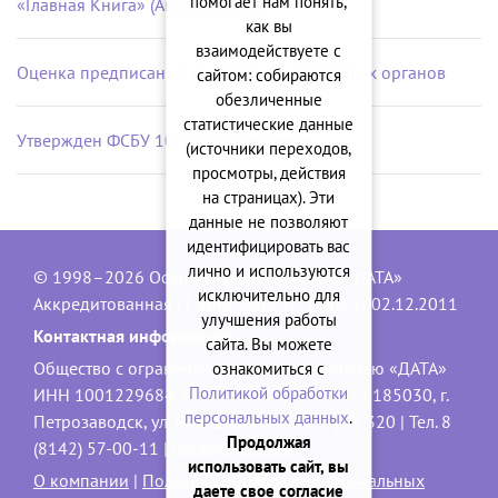
помогает нам понять,
«Главная Книга» (Август 2026 г.)
как вы
взаимодействуете с
Оценка предписаний контрольно-надзорных органов
сайтом: собираются
обезличенные
статистические данные
Утвержден ФСБУ 10/2026 «Расходы»
(источники переходов,
просмотры, действия
на страницах). Эти
данные не позволяют
идентифицировать вас
лично и используются
© 1998–2026 Официальный сайт ООО «ДАТА»
исключительно для
Аккредитованная IT-компания, № 1840 от 02.12.2011
улучшения работы
Контактная информация:
сайта. Вы можете
Общество с ограниченной ответственностью «ДАТА»
ознакомиться с
Политикой обработки
ИНН 1001229684, ОГРН 1101001001551 | 185030, г.
персональных данных
.
Петрозаводск, ул. Володарского, 40, офис 320 | Тел. 8
Продолжая
(8142) 57-00-11 |
data@onego.ru
использовать сайт, вы
О компании
|
Политика обработки персональных
даете свое согласие