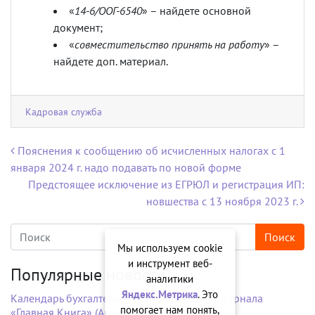
«
14-6/ООГ-6540
» – найдете основной
документ;
«
совместительство принять на работу
» –
найдете доп. материал.
Кадровая служба
Навигация по записям
Пояснения к сообщению об исчисленных налогах с 1
января 2024 г. надо подавать по новой форме
Предстоящее исключение из ЕГРЮЛ и регистрация ИП:
новшества с 13 ноября 2023 г.
Мы используем cookie
и инструмент веб-
Популярные новости
аналитики
Яндекс.Метрика
. Это
Календарь бухгалтера на рабочий стол от журнала
помогает нам понять,
«Главная Книга» (Август 2026 г.)