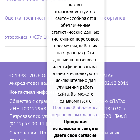
как вы
взаимодействуете с
Оценка предписаний контрольно-надзорных органов
сайтом: собираются
обезличенные
статистические данные
Утвержден ФСБУ 10/2026 «Расходы»
(источники переходов,
просмотры, действия
на страницах). Эти
данные не позволяют
идентифицировать вас
лично и используются
© 1998–2026 Официальный сайт ООО «ДАТА»
исключительно для
Аккредитованная IT-компания, № 1840 от 02.12.2011
улучшения работы
Контактная информация:
сайта. Вы можете
ознакомиться с
Общество с ограниченной ответственностью «ДАТА»
Политикой обработки
ИНН 1001229684, ОГРН 1101001001551 | 185030, г.
персональных данных
.
Петрозаводск, ул. Володарского, 40, офис 320 | Тел. 8
Продолжая
(8142) 57-00-11 |
data@onego.ru
использовать сайт, вы
О компании
|
Политика обработки персональных
даете свое согласие