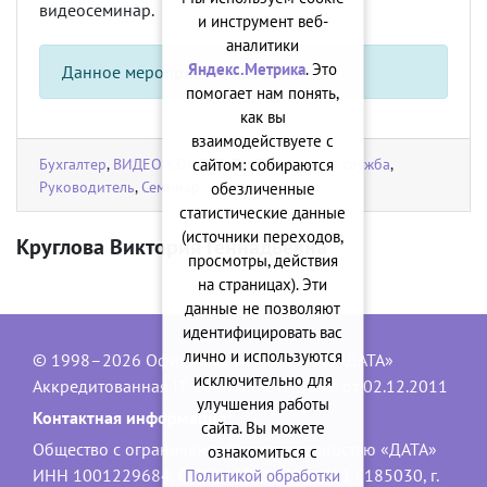
видеосеминар.
и инструмент веб-
аналитики
Яндекс.Метрика
. Это
Данное мероприятие прошло
помогает нам понять,
как вы
взаимодействуете с
Бухгалтер
,
ВИДЕО КОНСУЛЬТАНТ
,
Кадровая служба
,
сайтом: собираются
Руководитель
,
Семинар - тренинг
обезличенные
статистические данные
(источники переходов,
Круглова Виктория Геннадьевна
просмотры, действия
на страницах). Эти
данные не позволяют
идентифицировать вас
лично и используются
© 1998–2026 Официальный сайт ООО «ДАТА»
исключительно для
Аккредитованная IT-компания, № 1840 от 02.12.2011
улучшения работы
Контактная информация:
сайта. Вы можете
Общество с ограниченной ответственностью «ДАТА»
ознакомиться с
ИНН 1001229684, ОГРН 1101001001551 | 185030, г.
Политикой обработки