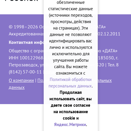
обезличенные
статистические данные
(источники переходов,
просмотры, действия
© 1998–2026 Официальный сайт ООО «ДАТА»
на страницах). Эти
Аккредитованная IT-компания, № 1840 от 02.12.2011
данные не позволяют
идентифицировать вас
Контактная информация:
лично и используются
Общество с ограниченной ответственностью «ДАТА»
исключительно для
ИНН 1001229684, ОГРН 1101001001551 | 185030, г.
улучшения работы
Петрозаводск, ул. Володарского, 40, офис 320 | Тел. 8
сайта. Вы можете
(8142) 57-00-11 |
data@onego.ru
ознакомиться с
Политикой обработки
О компании
|
Политика обработки персональных
персональных данных
.
данных
Продолжая
использовать сайт, вы
даете свое согласие
на использование
cookie и
Яндекс.Метрики
.