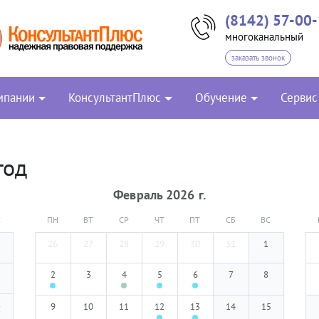
(8142) 57-00
многоканальный
заказать звонок
мпании
КонсультантПлюс
Обучение
Сервис
год
Февраль
2026
г.
С
ПН
ВТ
СР
ЧТ
ПТ
СБ
ВС
26
27
28
29
30
31
1
1
2
3
4
5
6
7
8
8
9
10
11
12
13
14
15