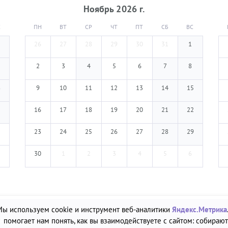
Ноябрь
2026
г.
С
ПН
ВТ
СР
ЧТ
ПТ
СБ
ВС
26
27
28
29
30
31
1
1
2
3
4
5
6
7
8
8
9
10
11
12
13
14
15
5
16
17
18
19
20
21
22
23
24
25
26
27
28
29
30
1
2
3
4
5
6
Мы используем cookie и инструмент веб-аналитики
Яндекс.Метрика
А»
помогает нам понять, как вы взаимодействуете с сайтом: собирают