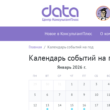
Новое в КонсультантПлюс
О ко
Главная
Календарь событий на год
Календарь событий на 
Январь
2026
г.
ПН
ВТ
СР
ЧТ
ПТ
СБ
В
29
30
31
1
2
3
4
5
6
7
8
9
10
1
12
13
14
15
16
17
1