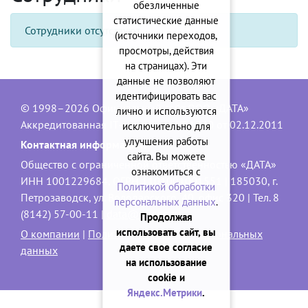
обезличенные
статистические данные
Сотрудники отсутствуют
(источники переходов,
просмотры, действия
на страницах). Эти
данные не позволяют
идентифицировать вас
© 1998–2026 Официальный сайт ООО «ДАТА»
лично и используются
Аккредитованная IT-компания, № 1840 от 02.12.2011
исключительно для
улучшения работы
Контактная информация:
сайта. Вы можете
Общество с ограниченной ответственностью «ДАТА»
ознакомиться с
ИНН 1001229684, ОГРН 1101001001551 | 185030, г.
Политикой обработки
Петрозаводск, ул. Володарского, 40, офис 320 | Тел. 8
персональных данных
.
(8142) 57-00-11 |
data@onego.ru
Продолжая
использовать сайт, вы
О компании
|
Политика обработки персональных
даете свое согласие
данных
на использование
cookie и
Яндекс.Метрики
.